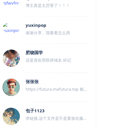
博主真是太厉害了！！！
yuxinpop
谢谢分享，我看看怎么用
肥饶国学
还是喜欢用双拼域名 好记
张张张
https://futura.mafutura.top 根
据大佬的方法 封装成了 页面工具,
有需要的兄弟们可以试试
包子1123
求链接,这个文件是不是要放在服务
器，不能放在本地