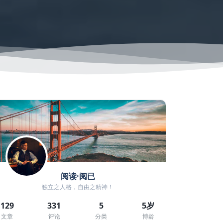
阅读·阅已
独立之人格，自由之精神！
129
331
5
5岁
文章
评论
分类
博龄