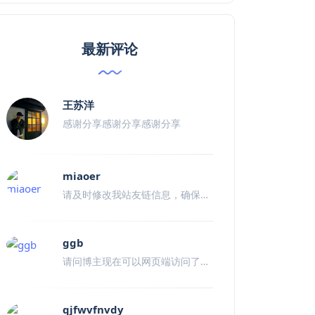
最新评论
王苏洋
感谢分享感谢分享感谢分享
miaoer
请及时修改我站友链信息，确保此
评论发送的邮件地址没有被拉入垃
圾邮件内，我站主要通过邮件联
ggb
系，目前已经发了好几封邮件了。
请问博主现在可以网页端访问了导
入的数据了么
qjfwvfnvdy