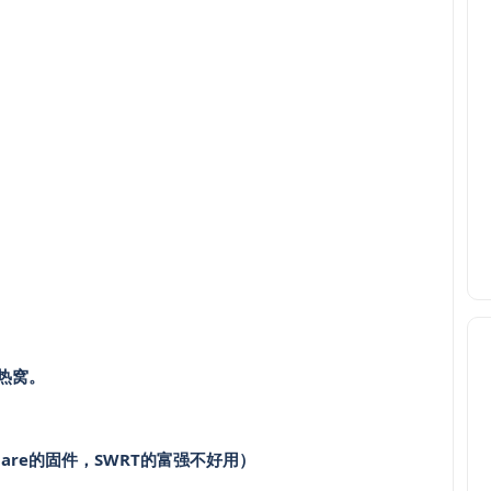
热窝。
share的固件，SWRT的富强不好用）