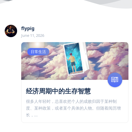
flypig
June 11, 2026
好文收藏
日常生活
经济周期中的生存智慧
很多人年轻时，总喜欢把个人的成败归因于某种制
度、某种政策，或者某个具体的人物。但随着阅历增
长，...