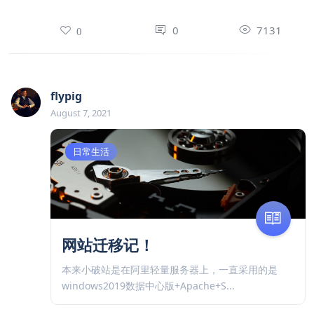
0
7131
0
flypig
August 7, 2021
日常生活
网站迁移记！
本来小破站是在阿里轻量服务器上，一直采用的是
windows2019数据中心版+Apache+S...