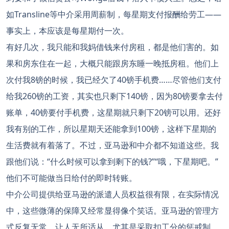
如Transline等中介采用周薪制，每星期支付报酬给劳工——
事实上，本应该是每星期付一次。
有好几次，我只能和我妈借钱来付房租，都是他们害的。如
果和房东住在一起，大概只能跟房东睡一晚抵房租。他们上
次付我8镑的时候，我已经欠了40镑手机费……尽管他们支付
给我260镑的工资，其实也只剩下140镑，因为80镑要拿去付
账单，40镑要付手机费，这星期就只剩下20镑可以用。还好
我有别的工作，所以星期天还能拿到100镑，这样下星期的
生活费就有着落了。不过，亚马逊和中介都不知道这些。我
跟他们说：“什么时候可以拿到剩下的钱?”“哦，下星期吧。”
他们不可能做当日给付的即时转账。
中介公司提供给亚马逊的派遣人员权益很有限，在实际情况
中，这些微薄的保障又经常显得像个笑话。亚马逊的管理方
式反复无常，让人无所适从，尤其是采取扣工分的惩戒制