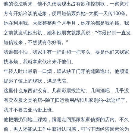
他的说法听来，他不久便表现出占有欲和控制欲，一察觉对
方有开始冷淡的迹象，便用短信轰炸她--大概一天传100条。
她在利用我。大概整整两个月半月，她花的都是我的钱。我
之前就发现她出轨，她和她朋友就跟我说：“你最好别一直发
短信过来，不然就有你好看。”
我谁都不怕，我家里有一把剑和一把斧头。要是他们来我家
找麻烦，我就拿家伙出来吓他们。
年轻人吐出最后一口烟，烟从缺了门牙的缝隙逸出。他顺道
提起了镇上的现状，满是悲哀。
这里什么东西都没有。几家彩票投注站、几间酒吧，几乎没
有卖衣服之类的店--除了JD运动用品和几家别的--就这样了。
我才不要去亚马逊上班。
他把烟扔到地上踩熄，蹒跚走回那家私家侦探的店内。不久
前，男人还能从工作中获得认同感，可当下因经济因素沦为