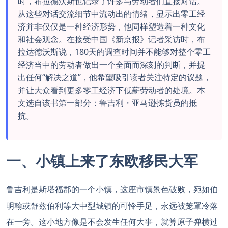
时，布拉德沃斯也记录了许多与劳动者们直接对话。
从这些对话交流细节中流动出的情绪，显示出零工经
济并非仅仅是一种经济形势，他同样塑造着一种文化
和社会观念。在接受中国《新京报》记者采访时，布
拉达德沃斯说，180天的调查时间并不能够对整个零工
经济当中的劳动者做出一个全面而深刻的判断，并提
出任何“解决之道”，他希望吸引读者关注特定的议题，
并让大众看到更多零工经济下低薪劳动者的处境。本
文选自该书第一部分：鲁吉利・亚马逊拣货员的抵
抗。
一、小镇上来了东欧移民大军
鲁吉利是斯塔福郡的一个小镇，这座市镇景色破败，宛如伯
明翰或舒兹伯利等大中型城镇的可怜手足，永远被笼罩冷落
在一旁。这小地方像是不会发生任何大事，就算原子弹横过