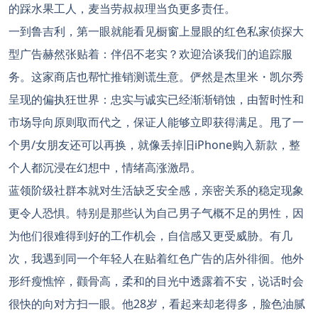
的踩水果工人，麦当劳叔叔理当负更多责任。
一到鲁吉利，第一眼就能看见橱窗上显眼的红色私家侦探大
型广告赫然张贴着：伴侣不老实？欢迎洽谈我们的追踪服
务。这家商店也帮忙推销测谎生意。俨然是杰里米・凯尔秀
呈现的偏执狂世界：忠实与诚实已经渐渐销蚀，由暂时性和
市场导向原则取而代之，保证人能够立即获得满足。甩了一
个男/女朋友还可以再换，就像丢掉旧iPhone购入新款，整
个人都沉浸在幻想中，情绪高涨激昂。
蓝领阶级社群本就对生活缺乏安全感，亲密关系的稳定现象
更令人恐惧。特别是那些认为自己男子气概不足的男性，因
为他们很难得到好的工作机会，自信感又更受威胁。有几
次，我遇到同一个年轻人在贴着红色广告的店外徘徊。他外
形纤瘦憔悴，颧骨高，柔和的目光中透露着不安，说话时会
很快的向对方扫一眼。他28岁，看起来却老得多，脸色油腻