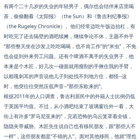
有两个二十几岁的失业的年轻男子，偶尔也会结伴来店里喝
茶，偷偷翻看《太阳报》（the Sun）和《鲁吉利纪事报》
（the Rugeley Chronicle）。他们经常边吃午饭边抬杠，有
时吃完了还去隔壁的酒吧续摊，继续争论不休，主题不外乎
“那些整天坐在沙发上吃吃喝喝，也不肯工作”的“米虫”，不免
也会提到外来劳工问题。还有个啤酒不离手的失业男子，他
本来是个木匠，好几次一碰面就用瘦削的手揪住我的手臂，
以粗嘎刺耳的声音说他儿子到处找不到地方住，都怪--这
时，他突往往突然压低声音--“那些东欧来的”。
根据2011年的人口调查，鲁吉利居民中的外籍人士比例仍低
于英国平均值。不过，从小酒吧结束了玻璃窗往外一看，大
街上有许多“罗马尼亚来的”，完若恐怖的乌云笼罩着全镇，
隐隐夹带威胁。木匠先生说自己也有移民朋友，跟“那些人不
一样”，这些朋友都是“不错的人”。面对其他移民，他就“理也