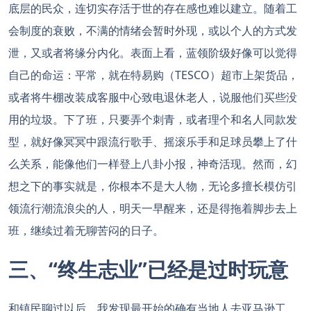
底层的民众，连切实存活于世的存在感也难以建立。随着工
会制度的衰败，不满的情绪会暂时外现，或以个人的方式发
泄，又或者将缘分内化。表面上看，蓝领阶级好像可以觉得
自己的命运：平常，就在特易购（TESCO）超市上架货品，
或者将牛棚改装成客服中心致电退休老人，说服他们买些没
用的垃圾。下了班，只要弄个刺青，或者理个和名人同款发
型，就好像冥冥中跟流行歌手、摇滚乐手和足球员攀上了什
么关系，能像他们一样登上八卦小报，神奇活现。然而，幻
想之下的事实就是，你根本不是大人物，无论多擅长模仿引
领流行潮流浪尖的人，明天一早醒来，还是得拖着脚步去上
班，继续过着无聊苦闷的日子。
三、“终生志业”已经是过时玩意
和镇民聊过以后，我发现最开始的确有当地人去亚马逊工