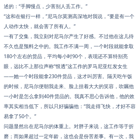
述的：“手脚慢点，少害别人丢工作。”
“这和在银行一样，”尼马尔莫测高深地对我说，“要是有一个
人动作太快，就会害了所有人。”
一有了交集，我立刻对尼马尔产生了好感。不过他在这儿待
不久也是预料之中的。我工作不满一周，一个时段就能拿取
180个左右的货品，平均每小时90个，表现还不算特别亮
眼，远比不上那位声称“恨透”这工作的罗马尼亚红发女生
——她一个时段能拿230件货品，这才叫厉害。隔天吃午饭
的时候，尼马尔便朝我走来、脸上挂着大大的笑容，吹嘱他
一小时是怎么拿到40件货品的。我真不思心告诉他，他的效
率其实相当低下，所以只好骗骗他：“我走得飞快，才好不容
易拿了50个。”
问题显然出在尼马尔的体重上。对胖子来说，这工作等于折
磨；而如果超过一定年龄，这也会是份苦差事。有一次，我