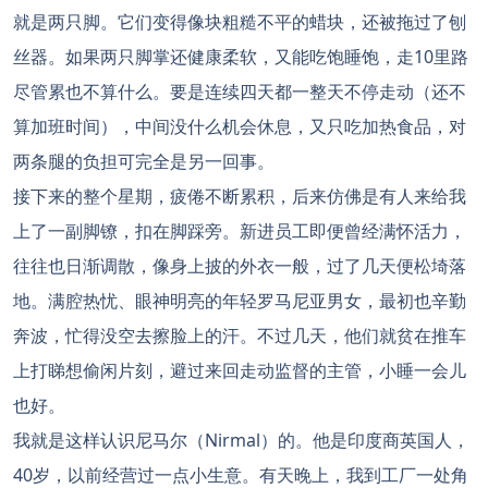
就是两只脚。它们变得像块粗糙不平的蜡块，还被拖过了刨
丝器。如果两只脚掌还健康柔软，又能吃饱睡饱，走10里路
尽管累也不算什么。要是连续四天都一整天不停走动（还不
算加班时间），中间没什么机会休息，又只吃加热食品，对
两条腿的负担可完全是另一回事。
接下来的整个星期，疲倦不断累积，后来仿佛是有人来给我
上了一副脚镣，扣在脚踩旁。新进员工即便曾经满怀活力，
往往也日渐调散，像身上披的外衣一般，过了几天便松埼落
地。满腔热忧、眼神明亮的年轻罗马尼亚男女，最初也辛勤
奔波，忙得没空去擦脸上的汗。不过几天，他们就贫在推车
上打睇想偷闲片刻，避过来回走动监督的主管，小睡一会儿
也好。
我就是这样认识尼马尔（Nirmal）的。他是印度商英国人，
40岁，以前经营过一点小生意。有天晚上，我到工厂一处角