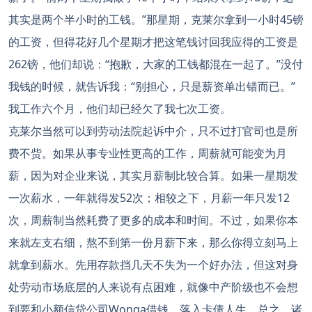
其实是两个半小时的工钱。”那星期，克莱尔拿到一小时45镑
的工资，但得花好几个星期才把这笔钱讨回我应得的工资是
262镑，他们却说：“抱歉，大家的工钱都混在一起了。”没付
我钱的时候，就告诉我：“别担心，只是薪资单出错而已。”
我工作六个月，他们却已经欠了我七次工资。
克莱尔当然可以到劳动法院起诉中介，只不过打官司也是所
费不赀。如果从事专业性更高的工作，周薪就可能变为月
薪，因为对企业来说，其实月薪制比较合算。如果一星期发
一次薪水，一年就得发52次；相较之下，月薪一年只发12
次，周薪制当然耗费了更多的成本和时间。不过，如果你本
来就左支右细，熬不到第一份月薪下来，那么你得立刻马上
就拿到薪水。先用存款挡几天不失为一个好办法，但这对身
处劳动市场底层的人来说有点困难，就像中产阶级也不会想
到要和小额信贷公司Wonga借钱，落入卡债人生。总之，诸