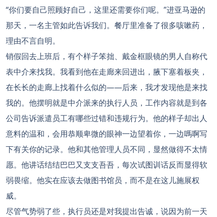
“你们要自己照顾好自己，这里还需要你们呢。”进亚马逊的
那天，一名主管如此告诉我们。餐厅里准备了很多咳嗽药，
理由不言自明。
销假回去上班后，有个样子笨拙、戴金框眼镜的男人自称代
表中介来找我。我看到他在走廊来回进出，腋下塞着板夹，
在长长的走廊上找着什么似的——后来，我才发现他是来找
我的。他摆明就是中介派来的执行人员，工作内容就是到各
公司告诉派遣员工有哪些过错和违规行为。他的样子却出人
意料的温和，会用恭顺卑微的眼神一边望着你，一边嗎啊写
下有关你的记录。他和其他管理人员不同，显然做得不太情
愿。他讲话结结巴巴又支支吾吾，每次试图训话反而显得软
弱畏缩。他实在应该去做图书馆员，而不是在这儿施展权
威。
尽管气势弱了些，执行员还是对我提出告诚，说因为前一天