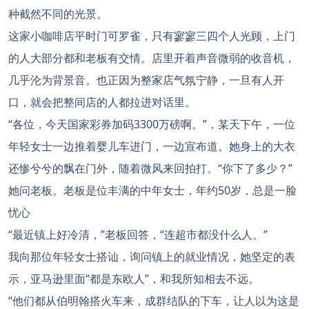
种截然不同的光景。
这家小咖啡店平时门可罗雀，只有寥寥三四个人光顾，上门
的人大部分都和老板有交情。店里开着声音微弱的收音机，
几乎沦为背景音。也正因为整家店气氛宁静，一旦有人开
口，就会把整间店的人都拉进对话里。
“各位，今天国家彩券加码3300万磅啊。”，某天下午，一位
年轻女士一边推着婴儿车进门，一边宣布道。她身上的大衣
还惨兮兮的飘在门外，随着微风来回拍打。“你下了多少？”
她问老板。老板是位丰满的中年女士，年约50岁，总是一脸
忧心
“最近镇上好冷清，”老板回答，“连超市都没什么人。”
我向那位年轻女士搭讪，询问镇上的就业情况，她坚定的表
示，亚马逊里面“都是东欧人”，和我所知相去不远。
“他们都从伯明翰搭火车来，成群结队的下车，让人以为这是