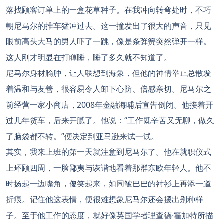
落找顾客订单上的一盒花草种子。在我冲向转弯处时，不巧
朝尼马尔的推车猛冲过去。这一撞发出了很大的声音，只见
眼前高头大马的男人吓了一跳，像是条弹簧突然弹开一样。
这人刚才明显在打睴睡，睡了多久就不知道了。
尼马尔身材腧肿，让人联想到海象，但他的神情举止总散发
着温和与友善，很容易令人卸下心防、倍感亲切。尼马尔之
前经营一家小商店，2008年金融海哺后宣告倒闭。他接着开
过几年货车，后来开腻了。他说：“工作既辛苦又无聊，做久
了脑袋都不转。”便决定到亚马逊来试一试。
其实，我来上班的第一天就注意到尼马尔了。他在就职仪式
上环顾四周，一脸鄙夷与诙谐地看着那群东欧年轻人。他不
时扬起一边嘴角，傻笑起来，如同皱巴巴的衬衫上再添一道
折痕。记住他这表情，便很难想象尼马尔还会摆出别种样
子。至于他工作的态度，就好像英国学者理查德·霍加特所描