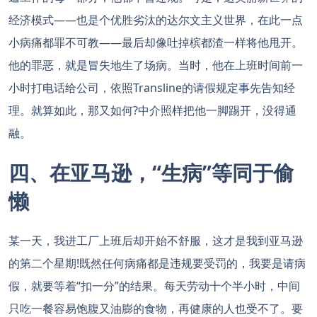
经济模式——也是个优胜劣汰的达尔文主义世界，在此一点
小病痛都罪不可教——最后却像吐掉槟都渣一样将他甩开。
他的罪恶，就是冒失地生了场病。当时，他在上班时间前一
小时打电话给公司，依照Transline的请假规定事先告知经
理。就算如此，那又如何?中介照样把他一脚踢开，没得通
融。
四、在亚马逊，“生病”等同于偷
懒
某一天，我进工厂上班后却开始不舒服，这才是我到亚马逊
的第二个星期!既然任何病痛都是违规要受罚的，我要是请病
假，就要等着“扣一分”的结果。每天劳动十个半小时，中间
只吃一餐容易饱腹又油膨的食物，再健康的人也受不了。要