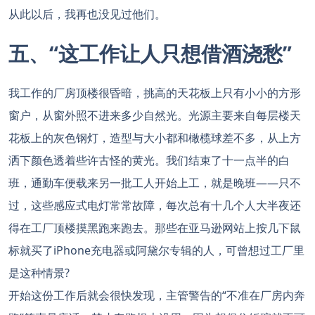
从此以后，我再也没见过他们。
五、“这工作让人只想借酒浇愁”
我工作的厂房顶楼很昏暗，挑高的天花板上只有小小的方形
窗户，从窗外照不进来多少自然光。光源主要来自每层楼天
花板上的灰色钢灯，造型与大小都和橄榄球差不多，从上方
洒下颜色透着些许古怪的黄光。我们结束了十一点半的白
班，通勤车便载来另一批工人开始上工，就是晚班——只不
过，这些感应式电灯常常故障，每次总有十几个人大半夜还
得在工厂顶楼摸黑跑来跑去。那些在亚马逊网站上按几下鼠
标就买了iPhone充电器或阿黛尔专辑的人，可曾想过工厂里
是这种情景?
开始这份工作后就会很快发现，主管警告的“不准在厂房内奔