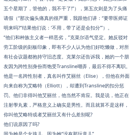
五个星期了，管他的，我不干了!”），第五次则是为了头痛
请假（“那次偏头痛真的很严重，我跟他们讲：“要带医师证
明来吗?”结果他们说：‘不用，带了还是会扣分’”）。
“他们和种族主义者一样恶劣，”克菜尔语气坚定。她反驳对
劳工阶级的刻板印象，即有不少人认为他们好吃懒做，对所
有社会议题都抱持守旧态度。克莱尔还告诉我，她的一个朋
友因为跨性别身份而饱受Transline嘲弄，最后不得不离职。
他是一名跨性别者，真名叫作艾丽丝（Elise），但他在外面
向来自称为艾略特（Elliott），却遭到Transline的扣分惩
罚。他们非得叫他艾丽丝，他当然不肯应。我是说，他正在
注射學丸素，严格意义上确实是男性。而且就算不是这样，
你叫他艾略特或者艾丽丝又有什么差别呢?
他们说原因了吗?
因为她是个女孩儿，因为她“没有那玩意儿”。