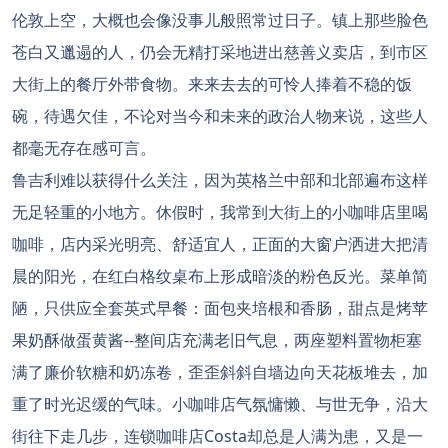
伦敦上空，大概也会像没事儿般照常过日子。镇上那些脸色
苍白又邋遢的人，仍会无精打采地进出慈善义卖店，到市区
大街上的餐厅外带食物。来来去去的可怜人捧着不稳的饭
碗，待遇欠佳，不论对当今和未来的政治人物来说，这些人
都毫无存在感可言。
鲁吉利难以获得什么关注，因为英格兰中部和北部遍布这样
无足轻重的小地方。休假时，我常到大街上的小咖啡店里喝
咖啡，店内采光明亮、舒适宜人，正面的大窗户洒进大把清
晨的阳光，在红白格纹桌布上形成暗淡的粉色反光。菜单简
陋，只供应全套英式早餐：面包夹培根和香肠，甜点是烤苹
果奶酥做蛋黄酱--整间店充满老旧气息，两座塑料置物柜塞
满了廉价软糖和奶冻卷，歪歪斜斜自墙边向天花板堆去，加
重了时光迟缓的气味。小咖啡店气氛慵懒、与世无争，沿大
街往下走几步，连锁咖啡店Costa却总是人满为患，又是一