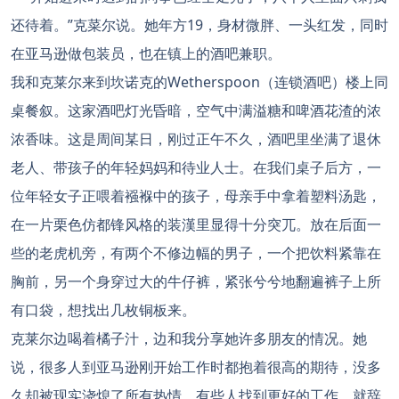
还待着。”克菜尔说。她年方19，身材微胖、一头红发，同时
在亚马逊做包装员，也在镇上的酒吧兼职。
我和克莱尔来到坎诺克的Wetherspoon（连锁酒吧）楼上同
桌餐叙。这家酒吧灯光昏暗，空气中满溢糖和啤酒花渣的浓
浓香味。这是周间某日，刚过正午不久，酒吧里坐满了退休
老人、带孩子的年轻妈妈和待业人士。在我们桌子后方，一
位年轻女子正喂着襁褓中的孩子，母亲手中拿着塑料汤匙，
在一片栗色仿都锋风格的装漢里显得十分突兀。放在后面一
些的老虎机旁，有两个不修边幅的男子，一个把饮料紧靠在
胸前，另一个身穿过大的牛仔裤，紧张兮兮地翻遍裤子上所
有口袋，想找出几枚铜板来。
克莱尔边喝着橘子汁，边和我分享她许多朋友的情况。她
说，很多人到亚马逊刚开始工作时都抱着很高的期待，没多
久却被现实浇熄了所有热情。有些人找到更好的工作，就辞