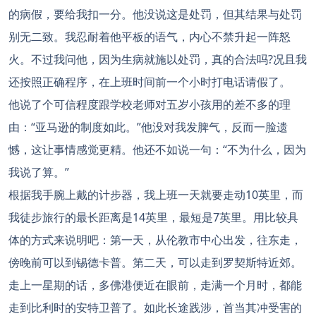
的病假，要给我扣一分。他没说这是处罚，但其结果与处罚
别无二致。我忍耐着他平板的语气，内心不禁升起一阵怒
火。不过我问他，因为生病就施以处罚，真的合法吗?况且我
还按照正确程序，在上班时间前一个小时打电话请假了。
他说了个可信程度跟学校老师对五岁小孩用的差不多的理
由：“亚马逊的制度如此。”他没对我发脾气，反而一脸遗
憾，这让事情感觉更精。他还不如说一句：“不为什么，因为
我说了算。”
根据我手腕上戴的计步器，我上班一天就要走动10英里，而
我徒步旅行的最长距离是14英里，最短是7英里。用比较具
体的方式来说明吧：第一天，从伦教市中心出发，往东走，
傍晚前可以到锡德卡普。第二天，可以走到罗契斯特近郊。
走上一星期的话，多佛港便近在眼前，走满一个月时，都能
走到比利时的安特卫普了。如此长途践涉，首当其冲受害的