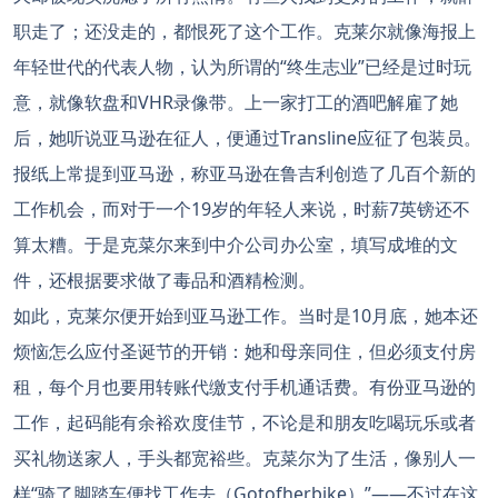
职走了；还没走的，都恨死了这个工作。克莱尔就像海报上
年轻世代的代表人物，认为所谓的“终生志业”已经是过时玩
意，就像软盘和VHR录像带。上一家打工的酒吧解雇了她
后，她听说亚马逊在征人，便通过Transline应征了包装员。
报纸上常提到亚马逊，称亚马逊在鲁吉利创造了几百个新的
工作机会，而对于一个19岁的年轻人来说，时薪7英镑还不
算太糟。于是克菜尔来到中介公司办公室，填写成堆的文
件，还根据要求做了毒品和酒精检测。
如此，克莱尔便开始到亚马逊工作。当时是10月底，她本还
烦恼怎么应付圣诞节的开销：她和母亲同住，但必须支付房
租，每个月也要用转账代缴支付手机通话费。有份亚马逊的
工作，起码能有余裕欢度佳节，不论是和朋友吃喝玩乐或者
买礼物送家人，手头都宽裕些。克菜尔为了生活，像别人一
样“骑了脚踏车便找工作去（Gotofherbike）”——不过在这