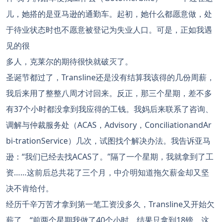
儿，她搭的是亚马逊的通勤车。起初，她什么都愿意做，处
于待业状态时也不愿意被登记为失业人口。可是，正如我遇
见的很
多人，克莱尔的期待很快就破灭了。
圣诞节都过了，Transline还是没有结算我该得的几份周薪，
我后来用了整整八周才讨回来。反正，那三个星期，差不多
有37个小时都没拿到我应得的工钱。我妈后来联系了咨询、
调解与仲裁服务处（ACAS，Advisory，ConciliationandAr
bi-trationService）几次，试图找个解决办法。我告诉亚马
逊：“我们已经去找ACAS了。”隔了一个星期，我就拿到了工
资……这前后总共花了三个月，中介明知道拖欠薪金却又坚
决不肯给付。
经历千辛万苦才拿到第一笔工资没多久，Transline又开始欠
薪了。“前两个星期我做了40个小时，结果只拿到18镑，这