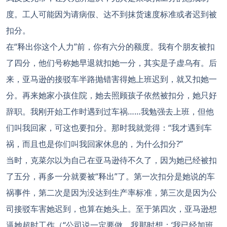
度。工人可能因为请病假、达不到抹货速度标准或者迟到被
扣分。
在“释出你这个人力”前，你有六分的额度。我有个朋友被扣
了四分，他们号称她早退就扣她一分，其实是子虚乌有。后
来，亚马逊的接驳车半路抛错害得她上班迟到，就又扣她一
分。再来她家小孩住院，她去照顾孩子依然被扣分，她只好
辞职。我刚开始工作时遇到过车祸……我勉强去上班，但他
们叫我回家，可这也要扣分。那时我就觉得：“我才遇到车
祸，而且也是你们叫我回家休息的，为什么扣分?”
当时，克菜尔以为自己在亚马逊待不久了，因为她已经被扣
了五分，再多一分就要被“释出”了。第一次扣分是她说的车
祸事件，第二次是因为没达到生产率标准，第三次是因为公
司接驳车害她迟到，也算在她头上。至于第四次，亚马逊想
逼她超时工作（“公司说一定要做，我那时想：‘我已经加班