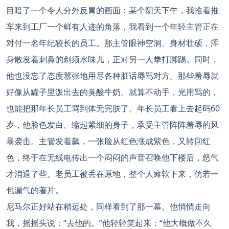
目暗了一个令人分外反胃的画面：某个阴天下午，我推着推
车来到工厂一个鲜有人迹的角落，我看到一个年轻主管正在
对付一名年纪较长的员工。那主管眼神空洞、身材壮硕，浑
身散发着刺鼻的剃须水味儿，正对另一人拳打脚踢。同时，
他也没忘了态度嚣张地用尽各种脏话辱骂对方。那些羞辱就
好像从罐子里泼出去的臭酸牛奶。就算不动手，光用骂的，
也能把那年长员工骂到体无完肤了。年长员工看上去起码60
岁，他脸色发白、缩起紧细的身子，承受主管阵阵羞辱的风
暴袭击。主管发着飙，一张脸从红色涨成紫色，又转回红
色，终于在无线电传出一个闷闷的声音召唤他下楼后，怒气
才消退了些。老员工被丢在原地，整个人瘫软下来，仿若一
包漏气的著片。
尼马尔正好站在稍远处，同样看到了那一幕。他悄悄走向
我，摇摇头说：“去他的。”他轻轻笑起来：“他大概做不久