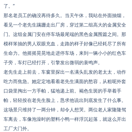
了。”
那名老员工的确没再待多久。当天午休，我站在外面抽烟，
看见一个老先生蹒跚走出厂房，穿过第二组高大的金属安全
门。这组金属门安在停车场最尾端的黑色金属围篇之间。那
模样笨抽的男人双眼充血，走路的样子好像已经耗尽了所有
生命力。他摇摇晃晃地走进停车场，来到一辆小小的红色车
子旁，车灯已经打开，引擎发出微弱的衰鸣声。
老先生走上前去，车窗里探出一名满头乱发的老太太，动作
吃力而焦急。她定定地看着老先生满面的愁容，从粗呢外套
口袋里掏出一方手帕，猛地递上前。褐色生斑的手举着手
帕，轻轻按在老先生脸上，恳求他说出到底发生了什么事。
这场景只维持了一两分钟，却令人想哭。两位老人家隆隆驾
车离去，车像泡澡时的塑料小鸭一样浮沉起落，就这么开出
工厂大门外。