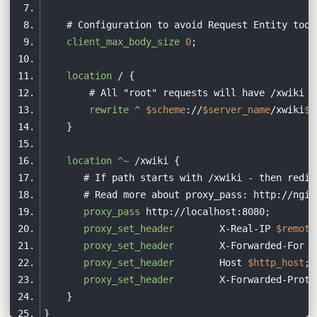
# Configuration to avoid Request Entity too 
//
client_max_body_size
0
  permission java.io.FilePermission 
"/opt/openof
  permission java.io.FilePermission 
"/opt/libreo
location
  permission java.io.FilePermission 
"/usr/lib/op
# All "root" requests will have /xwiki a
  permission java.io.FilePermission 
"/usr/lib/li
rewrite
 ^
$scheme
://
$server_name
/xwiki
$r
//
 Allow file storage directory reading - 
for
 
location
 ^~
  permission java.io.FilePermission 
"
${catalina.
# If path starts with /xwiki - then redir
  permission java.io.FilePermission 
"
${catalina.
# Read more about proxy_pass: http://ngin
proxy_pass
//
 Allow file storage directory reading - temp
proxy_set_header
        X-Real-IP 
$remote
proxy_set_header
        X-Forwarded-For 
$
  permission java.io.FilePermission 
"
${catalina.
proxy_set_header
        Host 
$http_host
  permission java.io.FilePermission 
"
${catalina.
proxy_set_header
        X-Forwarded-Proto