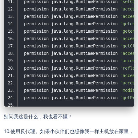
  permission java.lang.RuntimePermission 
"setCon
  permission java.lang.RuntimePermission 
"access
  permission java.lang.RuntimePermission 
"access
  permission java.lang.RuntimePermission 
"getenv
  permission java.lang.RuntimePermission 
"getenv
  permission java.lang.RuntimePermission 
"access
  permission java.lang.RuntimePermission 
"getCla
  permission java.lang.RuntimePermission 
"access
  permission java.lang.RuntimePermission 
"access
  permission java.lang.RuntimePermission 
"reflec
  permission java.lang.RuntimePermission 
"access
  permission java.lang.RuntimePermission 
"access
  permission java.lang.RuntimePermission 
"modify
  permission java.lang.RuntimePermission 
"getPro
//
别问我这是什么，我也看不懂！
  permission javax.xml.bind.JAXBPermission 
"setD
10.使用反代理。如果小伙伴们也想像我一样主机放在家里，
//