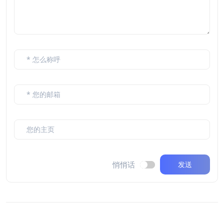
悄悄话
发送