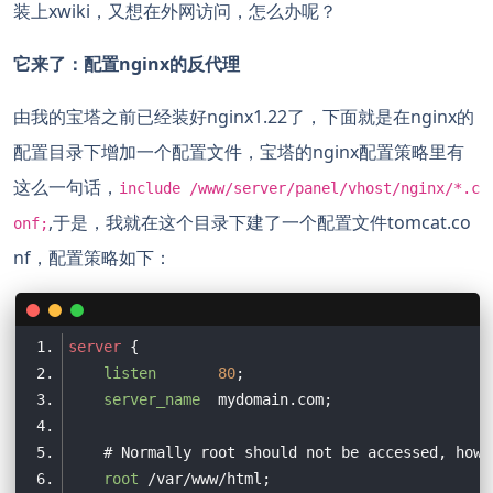
装上xwiki，又想在外网访问，怎么办呢？
  permission java.io.SerializablePermission 
"all
  permission java.io.SerializablePermission 
"cre
它来了：配置nginx的反代理
  permission java.io.SerializablePermission 
"ena
由我的宝塔之前已经装好nginx1.22了，下面就是在nginx的
//
  permission java.io.FilePermission 
"synonyms.tx
配置目录下增加一个配置文件，宝塔的nginx配置策略里有
  permission java.io.FilePermission 
"lang/synony
这么一句话，
include /www/server/panel/vhost/nginx/*.c
  permission java.io.FilePermission 
"quartz.prop
,于是，我就在这个目录下建了一个配置文件tomcat.co
onf;
  permission java.io.FilePermission 
"/templates/
  permission java.io.FilePermission 
"/skins/-"
, 
nf，配置策略如下：
  permission java.io.FilePermission 
"/resources/
//
server
  permission javax.management.MBeanServerPermiss
listen
80
  permission javax.management.MBeanPermission 
"*
server_name
  permission javax.management.MBeanPermission 
"*
  permission javax.management.MBeanTrustPermissi
# Normally root should not be accessed, howe
  permission javax.management.MBeanPermission 
"-
root
  permission javax.management.MBeanServerPermiss