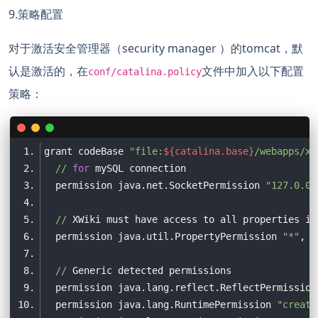
9.策略配置
对于激活安全管理器（security manager ）的tomcat，默
认是激活的，在
文件中加入以下配置
conf/catalina.policy
策略：
grant codeBase 
"file:
${catalina.base}
/webapps/xw
//
for
  permission java.net.SocketPermission 
"127.0.0.
//
 XWiki must have access to all properties in
  permission java.util.PropertyPermission 
"*"
, 
"
//
  permission java.lang.reflect.ReflectPermission
  permission java.lang.RuntimePermission 
"create