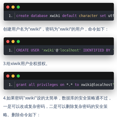
create
database
 xwiki 
default
character
set
 utf8
创建用户名为“xwiki“，密码为"xwiki“的用户，命令如下：
CREATE
USER
'xwiki'
@
'localhost'
IDENTIFIED
BY
'x
3.给xiwik用户全权授权。
grant
all
privileges
on
 *.* 
to
 xwiki@localhost
";
4.如果密码"xwiki"设的太简单，数据库的安全策略通不过，
一是可以改成复杂密码，二是可以删除复杂密码的安全策
略。删除命令如下：