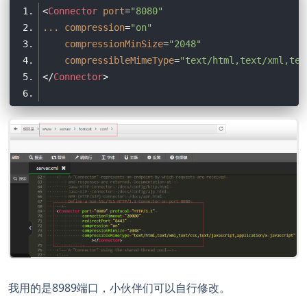
<
Connector
port
=
"8080"
...
compression
=
"on"
compressionMinSize
=
"2048"
compressibleMimeType
=
"text/html,text/xml,tex
</
Connector
>
我用的是8989端口，小伙伴们可以自行修改。