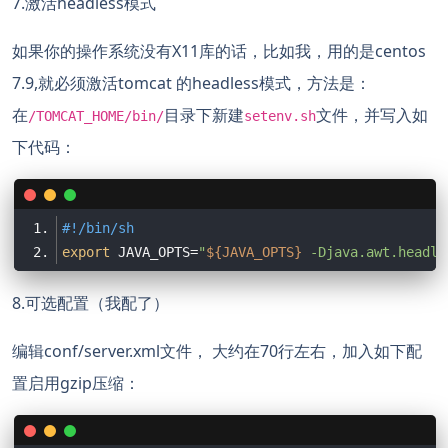
7.激活headless模式
如果你的操作系统没有X11库的话，比如我，用的是centos
7.9,就必须激活tomcat 的headless模式，方法是：
在
目录下新建
文件，并写入如
/TOMCAT_HOME/bin/
setenv.sh
下代码：
#!/bin/sh
export
 JAVA_OPTS=
"
${JAVA_OPTS}
 -Djava.awt.headle
8.可选配置（我配了）
编辑conf/server.xml文件， 大约在70行左右，加入如下配
置启用gzip压缩：