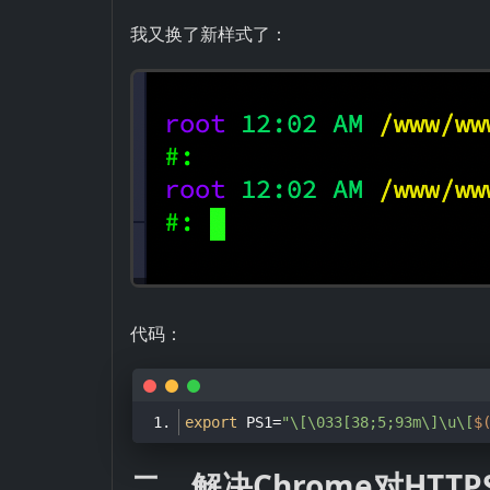
我又换了新样式了：
代码：
export
 PS1=
"\[\033[38;5;93m\]\u\[
$
二、解决Chrome对HTT