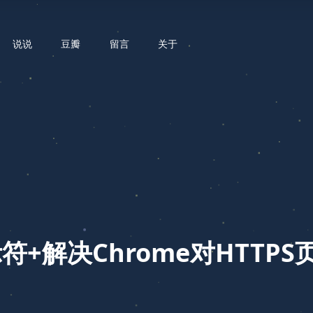
说说
豆瓣
留言
关于
符+解决Chrome对HTTPS