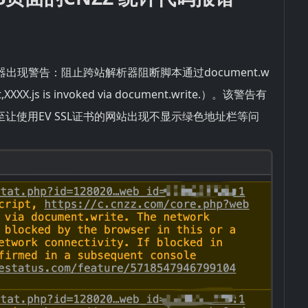
览器出现警告：阻止跨站解析器阻断脚本通过document.w
ipt,XXXX.js is invoked via document.write.）。该警告有
至让使用EV SSL证书的网站出现不显示绿色地址栏等问