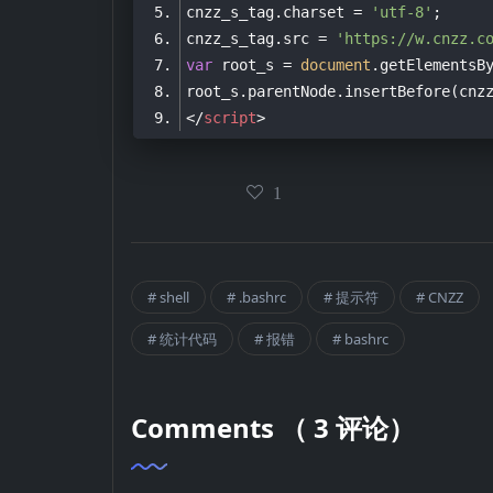
cnzz_s_tag.charset = 
'utf-8'
cnzz_s_tag.src = 
'https://w.cnzz.c
var
 root_s = 
document
.getElementsB
</
script
>
1
shell
.bashrc
提示符
CNZZ
统计代码
报错
bashrc
Comments （ 3 评论）