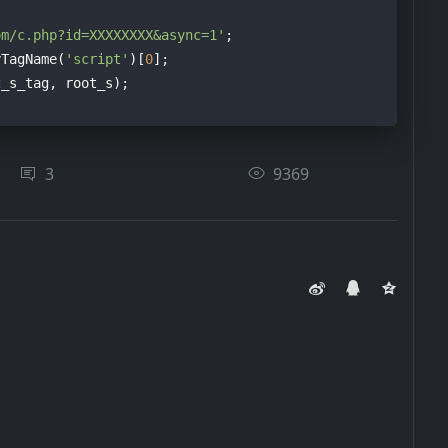
om/c.php?id=XXXXXXXX&async=1'
yTagName(
'script'
)[
0
3
9369