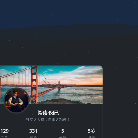
阅读·阅已
独立之人格，自由之精神！
129
331
5
5岁
文章
评论
分类
博龄