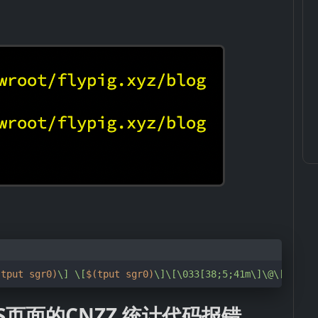
(tput sgr0)
\] \[
$(tput sgr0)
\]\[\033[38;5;41m\]\@\[
$(tpu
PS页面的CNZZ 统计代码报错