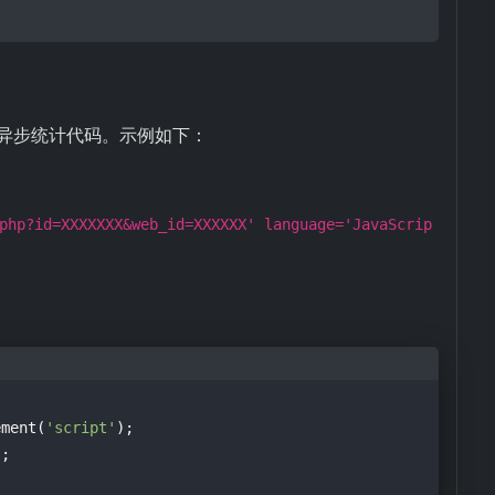
为异步统计代码。示例如下：
php?id=XXXXXXX&web_id=XXXXXX' language='JavaScrip
ement(
'script'
'