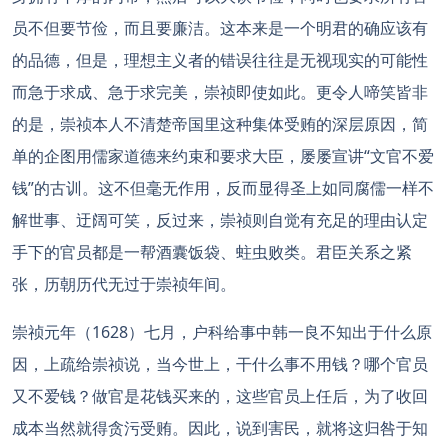
员不但要节俭，而且要廉洁。这本来是一个明君的确应该有
的品德，但是，理想主义者的错误往往是无视现实的可能性
而急于求成、急于求完美，崇祯即使如此。更令人啼笑皆非
的是，崇祯本人不清楚帝国里这种集体受贿的深层原因，简
单的企图用儒家道德来约束和要求大臣，屡屡宣讲“文官不爱
钱”的古训。这不但毫无作用，反而显得圣上如同腐儒一样不
解世事、迂阔可笑，反过来，崇祯则自觉有充足的理由认定
手下的官员都是一帮酒囊饭袋、蛀虫败类。君臣关系之紧
张，历朝历代无过于崇祯年间。
崇祯元年（1628）七月，户科给事中韩一良不知出于什么原
因，上疏给崇祯说，当今世上，干什么事不用钱？哪个官员
又不爱钱？做官是花钱买来的，这些官员上任后，为了收回
成本当然就得贪污受贿。因此，说到害民，就将这归咎于知