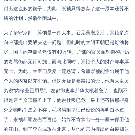
付出这么多的银子，为此，崇祯只得放弃了这一原本还算不
错的计划，然后坐困城中。
为了坚守京师，筹饷是一件大事。召见吴襄之后，崇祯多次
向户部提出要解决这一问题，但此时的大明王朝已是灯油将
尽，国库的存储竟然仅有40万辆。户部的官员面对崇祯严厉
的责骂仍然无计可施，而与此同时，崇祯个人的财产却丰厚
无比。为此，大臣们反复上疏恳请，希望崇祯能拿出属于他
个人的内帑以充军饷。但这无疑是要崇祯的命，他向大臣哭
穷说“内帑业已用尽”。左都御史李邦华大概着急了，也顾不
得是否当众顶撞圣上了，他说社稷已危，皇上还吝惜那些身
外之物吗？皮之不存，毛将焉附？话已经说的再明白不过
了，崇祯却顾左右而言他，始终不肯拿出一分一厘来保卫他
的江山。到了李自成攻占北京，从他的宫内搜出的白银却达