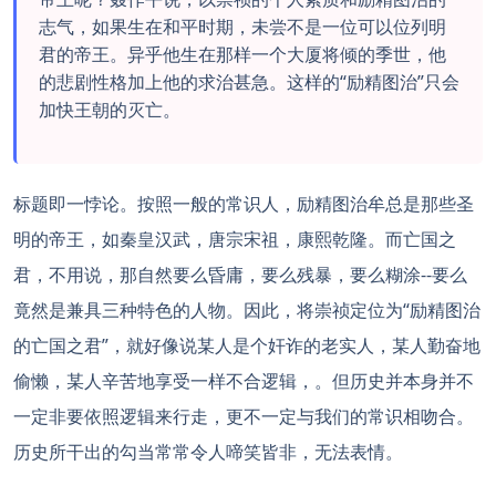
志气，如果生在和平时期，未尝不是一位可以位列明
君的帝王。异乎他生在那样一个大厦将倾的季世，他
的悲剧性格加上他的求治甚急。这样的“励精图治”只会
加快王朝的灭亡。
标题即一悖论。按照一般的常识人，励精图治牟总是那些圣
明的帝王，如秦皇汉武，唐宗宋祖，康熙乾隆。而亡国之
君，不用说，那自然要么昏庸，要么残暴，要么糊涂--要么
竟然是兼具三种特色的人物。因此，将崇祯定位为“励精图治
的亡国之君”，就好像说某人是个奸诈的老实人，某人勤奋地
偷懒，某人辛苦地享受一样不合逻辑，。但历史并本身并不
一定非要依照逻辑来行走，更不一定与我们的常识相吻合。
历史所干出的勾当常常令人啼笑皆非，无法表情。