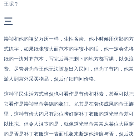
王呢？
三
崇祯和他的祖父万历一样，生性吝啬。他小时候用仿影的方
式练字，如果纸张较大而范本的字较小的话，他一定会先将
纸的一边对齐范本，写完后再把剩下的地方都写满，以免浪
费。尽管身为帝王他无法随意出入民间，但为了节约，他常
派人到宫外采买物品，然后仔细询问价格。
这种平民生活方式当然也可看作是节俭和朴素，甚至可以把
它看作是崇祯皇帝美德的象征。尤其是在奢侈成风的帝王族
里，这种节俭大约只有那位嗜好穿补丁衣服的道光皇帝差可
以比拟。但令人沮丧的是，就像道光皇帝常常从某位大臣穿
的是否是补丁衣服这一表面现象来断定他清廉与否，然后决