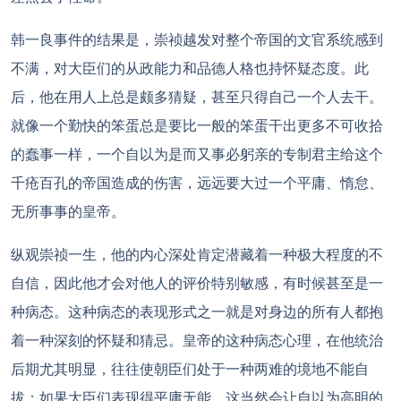
韩一良事件的结果是，崇祯越发对整个帝国的文官系统感到
不满，对大臣们的从政能力和品德人格也持怀疑态度。此
后，他在用人上总是颇多猜疑，甚至只得自己一个人去干。
就像一个勤快的笨蛋总是要比一般的笨蛋干出更多不可收拾
的蠢事一样，一个自以为是而又事必躬亲的专制君主给这个
千疮百孔的帝国造成的伤害，远远要大过一个平庸、惰怠、
无所事事的皇帝。
纵观崇祯一生，他的内心深处肯定潜藏着一种极大程度的不
自信，因此他才会对他人的评价特别敏感，有时候甚至是一
种病态。这种病态的表现形式之一就是对身边的所有人都抱
着一种深刻的怀疑和猜忌。皇帝的这种病态心理，在他统治
后期尤其明显，往往使朝臣们处于一种两难的境地不能自
拔：如果大臣们表现得平庸无能，这当然会让自以为高明的