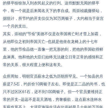
的驿卒纷纷加入到农民起义的行列。这些默默无闻的驿卒
中，有一个就是后来闻名天下的李自成。而崇祯裁撤驿站，
据统计，所节约的开支仅仅为30万两银子，大约相当于皇宫
一个月的支出。
其实，崇祯的“节俭”美德不仅是在帝国将亡时才雪上加霜，
从他即位之初到帝国灭亡--也就是他坐在龙椅上的十七年
里，他的节俭品德一直像一把无形的剑，把他的帝国砍得鲜
血淋漓。他和他的大臣们始终无法建立日常正常的感情和正
常的关系，很大程度上便和这有关。
众所周知，明朝官员薪水之低为历朝所罕见。一个知县的月
薪是7.5石，约折价10两银子左右。即使是正二品的尚书，也
只不过区区61石，还不到100两银子。但一个官员要维持正
常的开支--远远不是花天酒地，穷奢极欲，这点薪水连杯水
车薪也算不上。大清官海瑞生活在比崇祯早几十年的万历年