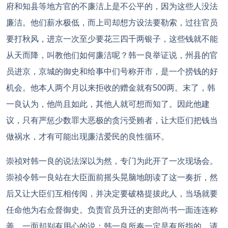
府和知县等地方官的不廉洁上是不公平的，因为这些人没法
廉洁。他们薪水极低，而上司却想方设法要勒索，过往官员
要打秋风，进京一次至少要花三四千两银子，这些钱就不能
从天而降，叫教他们如何廉洁呢？韩一良举证说，州县的官
员进京，京城的御史和给事中们号称开市，是一个捞钱的好
机会。他本人两个月以来拒收的赠金就有500两。末了，韩
一良认为，他尚且如此，其他人就可想而知了。因此他建
议，只有严惩少数罪大恶极的贪污受贿者，让大臣们把钱当
做祸水，才有可能出现廉洁爱民的良性循环。
崇祯对韩一良的说法深以为然，专门为此开了一次现场会。
崇祯令韩一良站在大臣面前摇头晃脑地朗读了这一奏折，然
后又让大臣们互相传阅，并决定要破格提拔此人，当场就要
任命他为右佥督御史。负责官员升迁的吏部尚书一面连连称
善，一面却别有用心的说：韩一良所奏一定是有所指的，请