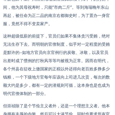
间，他为其母祝寿时，只能“市肉二斤”。等到海瑞晚年东山
再起，被任命为正二品的南京右都御史时，为了置办一身官
服，竟然不得不变卖家产。
这种超级低薪的前提下，官员们如果不集体贪污受贿，绝对
无法生存下去。而明朝的官僚制度，似乎对一定程度的受贿
是默许的--如地方官员向京官例行的炭敬、冰敬，以及官员
出差时成了惯例的打秋风等等均被视为正常。因而在明代，
各个州县在征收上缴国家的正税以外还得向老百姓多挣多少
钱粮，一个下级地方官每年应该向上司进几次贡，每次的数
额大约是多少，都有一定的潜规则可循，这本身也是也成为
明代官僚体制的一部分。
但崇祯除了是个节俭主义者外，还是一个理想主义者。他本
身拥有丰厚的内帑，然后可以大谈节俭，同时也要求所有官