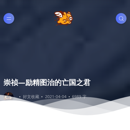
崇祯—励精图治的亡国之君
好文收藏
2021-04-04
6989 字