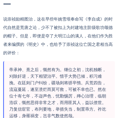
一
说崇祯励精图治，这在早些年姚雪垠奉命写《李自成》的时
代自然是荒唐之论，少不了被扣上为封建地主阶级歌功颂德
的帽子。但是，即便是夺了大明江山的满人，在他们作为胜
者来编撰的《明史》中，也给予了崇祯这位亡国之君相当高
的评价：
帝承神、熹之后，慨然有为。继位之初，沈机独断，
刈除奸逆，天下相望治平。惜乎大势已倾，积习难
挽。在廷则门户纠纷，疆场则将骄卒惰。兵荒四告，
流寇蔓延，遂至溃烂而莫可救，可被不幸也已。然在
位十有七年，不迩声色，忧勤惕厉，殚心治理，临朝
浩叹，慨然思得非常之才，而用匪其人，益以偾世。
乃复信宦官，布列要地，举措失当，制置乖方。祚讫
运移，身罹祸变，岂非气数使然哉。