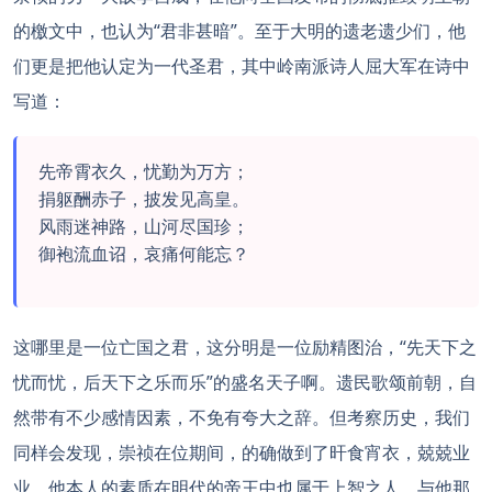
的檄文中，也认为“君非甚暗”。至于大明的遗老遗少们，他
们更是把他认定为一代圣君，其中岭南派诗人屈大军在诗中
写道：
先帝霄衣久，忧勤为万方；
捐躯酬赤子，披发见高皇。
风雨迷神路，山河尽国珍；
御袍流血诏，哀痛何能忘？
这哪里是一位亡国之君，这分明是一位励精图治，“先天下之
忧而忧，后天下之乐而乐”的盛名天子啊。遗民歌颂前朝，自
然带有不少感情因素，不免有夸大之辞。但考察历史，我们
同样会发现，崇祯在位期间，的确做到了旰食宵衣，兢兢业
业。他本人的素质在明代的帝王中也属于上智之人，与他那