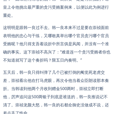
皇上令他挑出最严重的贪污受贿案例来，以便以此为例进行
重处。
这明明是跟韩一良过不去。韩一良本来不过是要在崇祯面前
表明他的忠心与干练，又哪敢真举出哪个官员贪污哪个官员
受贿呢？他只得支吾着说折中所言俱是风闻，并没有一个准
确的事实。这下崇祯不高兴了：“难道连一个贪污受贿者你也
不知道就写了这个奏折吗？限五日内奏明。”
五天后，韩一良只得纠弹了几个已被打倒的阉党死老虎交
差，崇祯看出他在打马虎眼，再次令他当着众臣朗读那本奏
折。当韩读到他两个月收到赠金500两时，崇祯立即打断
他，厉声追问这500两银子到底是谁送的，韩一良推说记不
清了。崇祯龙颜大怒，韩一良的右都佥御史没做成不说，还
差点丢了性命。