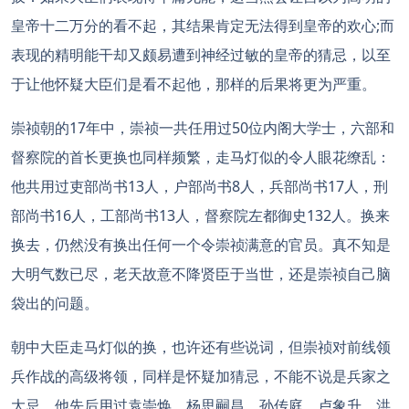
皇帝十二万分的看不起，其结果肯定无法得到皇帝的欢心;而
表现的精明能干却又颇易遭到神经过敏的皇帝的猜忌，以至
于让他怀疑大臣们是看不起他，那样的后果将更为严重。
崇祯朝的17年中，崇祯一共任用过50位内阁大学士，六部和
督察院的首长更换也同样频繁，走马灯似的令人眼花缭乱：
他共用过吏部尚书13人，户部尚书8人，兵部尚书17人，刑
部尚书16人，工部尚书13人，督察院左都御史132人。换来
换去，仍然没有换出任何一个令崇祯满意的官员。真不知是
大明气数已尽，老天故意不降贤臣于当世，还是崇祯自己脑
袋出的问题。
朝中大臣走马灯似的换，也许还有些说词，但崇祯对前线领
兵作战的高级将领，同样是怀疑加猜忌，不能不说是兵家之
大忌，他先后用过袁崇焕、杨思嗣昌、孙传庭、卢象升、洪