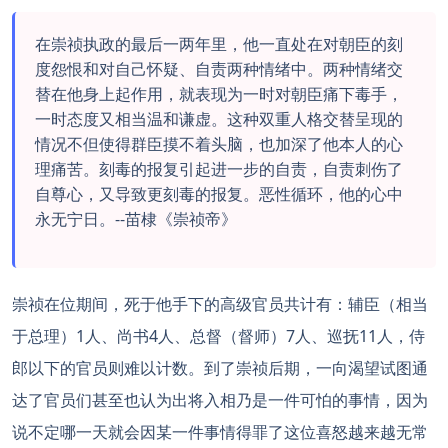
在崇祯执政的最后一两年里，他一直处在对朝臣的刻
度怨恨和对自己怀疑、自责两种情绪中。两种情绪交
替在他身上起作用，就表现为一时对朝臣痛下毒手，
一时态度又相当温和谦虚。这种双重人格交替呈现的
情况不但使得群臣摸不着头脑，也加深了他本人的心
理痛苦。刻毒的报复引起进一步的自责，自责刺伤了
自尊心，又导致更刻毒的报复。恶性循环，他的心中
永无宁日。--苗棣《崇祯帝》
崇祯在位期间，死于他手下的高级官员共计有：辅臣（相当
于总理）1人、尚书4人、总督（督师）7人、巡抚11人，侍
郎以下的官员则难以计数。到了崇祯后期，一向渴望试图通
达了官员们甚至也认为出将入相乃是一件可怕的事情，因为
说不定哪一天就会因某一件事情得罪了这位喜怒越来越无常