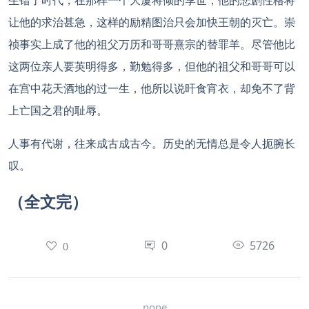
生错了时代，在那样一个大厦将倾的季世，他的悲剧性格将
让他的求治甚急，这样的励精图治只会加快王朝的灭亡。崇
祯事实上成了他的祖父万历和哥哥熹宗的替罪羊。尽管他比
这两位亲人要英明得多，勤勉得多，但他的祖父和哥哥可以
在宫中花天酒地的过一生，他所以说旰食宵衣，却免不了背
上亡国之君的耻辱。
人事有代谢，往来成古成古今。历史的无情总是令人扼腕长
叹。
（全文完）
0
5726
0
none