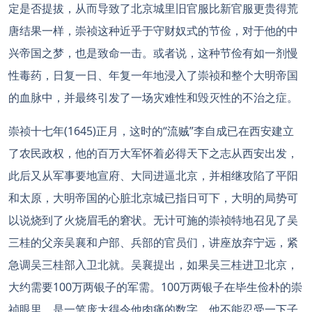
定是否提拔，从而导致了北京城里旧官服比新官服更贵得荒
唐结果一样，崇祯这种近乎于守财奴式的节俭，对于他的中
兴帝国之梦，也是致命一击。或者说，这种节俭有如一剂慢
性毒药，日复一日、年复一年地浸入了崇祯和整个大明帝国
的血脉中，并最终引发了一场灾难性和毁灭性的不治之症。
崇祯十七年(1645)正月，这时的“流贼”李自成已在西安建立
了农民政权，他的百万大军怀着必得天下之志从西安出发，
此后又从军事要地宣府、大同进逼北京，并相继攻陷了平阳
和太原，大明帝国的心脏北京城已指日可下，大明的局势可
以说烧到了火烧眉毛的窘状。无计可施的崇祯特地召见了吴
三桂的父亲吴襄和户部、兵部的官员们，讲座放弃宁远，紧
急调吴三桂部入卫北就。吴襄提出，如果吴三桂进卫北京，
大约需要100万两银子的军需。100万两银子在毕生俭朴的崇
祯眼里，是一笔庞大得令他肉痛的数字。他不能忍受一下子