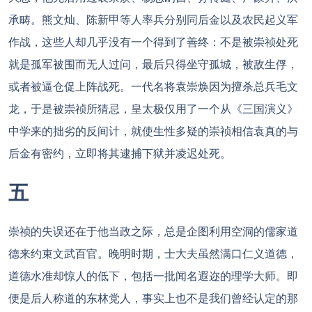
承畴。熊文灿、陈新甲等人率兵分别同后金以及农民起义军
作战，这些人却几乎没有一个得到了善终：不是被崇祯处死
就是孤军被围而无人过问，最后只得坐守孤城，被敌生俘，
或者被逼仓促上阵战死。一代名将袁崇焕因为擅杀总兵毛文
龙，于是被崇祯所猜忌，皇太极仅用了一个从《三国演义》
中学来的拙劣的反间计，就使生性多疑的崇祯相信袁真的与
后金有密约，立即将其逮捕下狱并凌迟处死。
五
崇祯的失误还在于他当政之际，总是企图利用空洞的儒家道
德来约束文武百官。晚明时期，士大夫虽然满口仁义道德，
道德水准却惊人的低下，包括一批闻名遐迩的理学大师。即
便是后人称道的东林党人，事实上也不是我们曾经认定的那