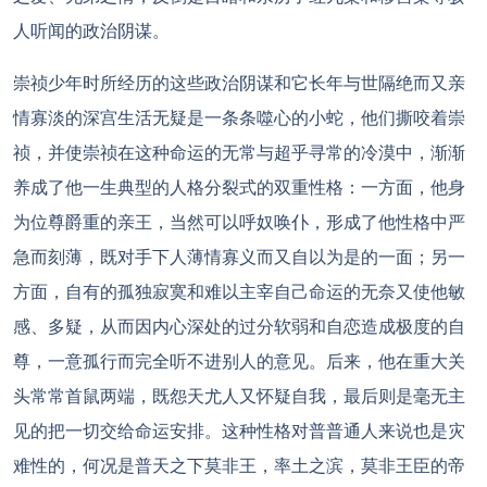
人听闻的政治阴谋。
崇祯少年时所经历的这些政治阴谋和它长年与世隔绝而又亲
情寡淡的深宫生活无疑是一条条噬心的小蛇，他们撕咬着崇
祯，并使崇祯在这种命运的无常与超乎寻常的冷漠中，渐渐
养成了他一生典型的人格分裂式的双重性格：一方面，他身
为位尊爵重的亲王，当然可以呼奴唤仆，形成了他性格中严
急而刻薄，既对手下人薄情寡义而又自以为是的一面；另一
方面，自有的孤独寂寞和难以主宰自己命运的无奈又使他敏
感、多疑，从而因内心深处的过分软弱和自恋造成极度的自
尊，一意孤行而完全听不进别人的意见。后来，他在重大关
头常常首鼠两端，既怨天尤人又怀疑自我，最后则是毫无主
见的把一切交给命运安排。这种性格对普普通人来说也是灾
难性的，何况是普天之下莫非王，率土之滨，莫非王臣的帝