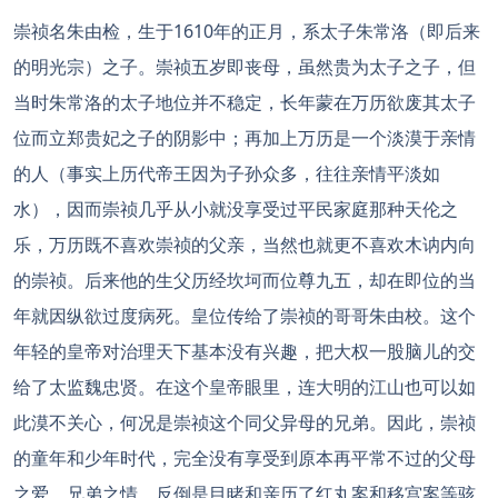
崇祯名朱由检，生于1610年的正月，系太子朱常洛（即后来
的明光宗）之子。崇祯五岁即丧母，虽然贵为太子之子，但
当时朱常洛的太子地位并不稳定，长年蒙在万历欲废其太子
位而立郑贵妃之子的阴影中；再加上万历是一个淡漠于亲情
的人（事实上历代帝王因为子孙众多，往往亲情平淡如
水），因而崇祯几乎从小就没享受过平民家庭那种天伦之
乐，万历既不喜欢崇祯的父亲，当然也就更不喜欢木讷内向
的崇祯。后来他的生父历经坎坷而位尊九五，却在即位的当
年就因纵欲过度病死。皇位传给了崇祯的哥哥朱由校。这个
年轻的皇帝对治理天下基本没有兴趣，把大权一股脑儿的交
给了太监魏忠贤。在这个皇帝眼里，连大明的江山也可以如
此漠不关心，何况是崇祯这个同父异母的兄弟。因此，崇祯
的童年和少年时代，完全没有享受到原本再平常不过的父母
之爱、兄弟之情，反倒是目睹和亲历了红丸案和移宫案等骇