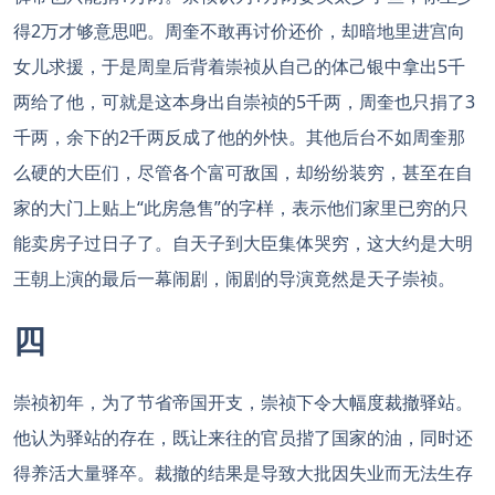
得2万才够意思吧。周奎不敢再讨价还价，却暗地里进宫向
女儿求援，于是周皇后背着崇祯从自己的体己银中拿出5千
两给了他，可就是这本身出自崇祯的5千两，周奎也只捐了3
千两，余下的2千两反成了他的外快。其他后台不如周奎那
么硬的大臣们，尽管各个富可敌国，却纷纷装穷，甚至在自
家的大门上贴上“此房急售”的字样，表示他们家里已穷的只
能卖房子过日子了。自天子到大臣集体哭穷，这大约是大明
王朝上演的最后一幕闹剧，闹剧的导演竟然是天子崇祯。
四
崇祯初年，为了节省帝国开支，崇祯下令大幅度裁撤驿站。
他认为驿站的存在，既让来往的官员揩了国家的油，同时还
得养活大量驿卒。裁撤的结果是导致大批因失业而无法生存