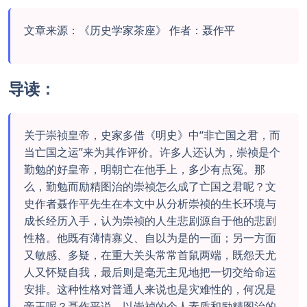
文章来源：《历史学家茶座》 作者：聂作平
导读
：
关于崇祯皇帝，史家多借《明史》中“非亡国之君，而
当亡国之运”来为其作评价。许多人还认为，崇祯是个
勤勉的好皇帝，明朝亡在他手上，多少有点冤。那
么，勤勉而励精图治的崇祯怎么成了亡国之君呢？文
史作者聂作平先生在本文中从分析崇祯的生长环境与
成长经历入手，认为崇祯的人生悲剧源自于他的悲剧
性格。他既有薄情寡义、自以为是的一面；另一方面
又敏感、多疑，在重大关头常常首鼠两端，既怨天尤
人又怀疑自我，最后则是毫无主见地把一切交给命运
安排。这种性格对普通人来说也是灾难性的，何况是
帝王呢？聂作平说，以崇祯的个人素质和励精图治的