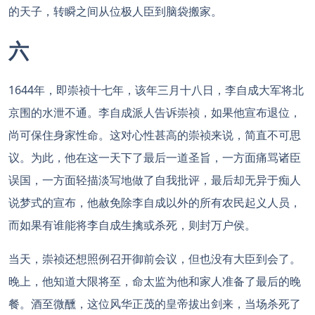
的天子，转瞬之间从位极人臣到脑袋搬家。
六
1644年，即崇祯十七年，该年三月十八日，李自成大军将北
京围的水泄不通。李自成派人告诉崇祯，如果他宣布退位，
尚可保住身家性命。这对心性甚高的崇祯来说，简直不可思
议。为此，他在这一天下了最后一道圣旨，一方面痛骂诸臣
误国，一方面轻描淡写地做了自我批评，最后却无异于痴人
说梦式的宣布，他赦免除李自成以外的所有农民起义人员，
而如果有谁能将李自成生擒或杀死，则封万户侯。
当天，崇祯还想照例召开御前会议，但也没有大臣到会了。
晚上，他知道大限将至，命太监为他和家人准备了最后的晚
餐。酒至微醺，这位风华正茂的皇帝拔出剑来，当场杀死了