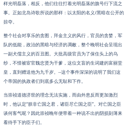
样光明磊落，相反，他们往往打着光明磊落的旗号行下流之
事。正如北岛诗歌所说的那样：以太阳的名义/黑暗在公开的
掠夺。
整个社会对享乐的贪图，拜金主义的风行，官员的贪婪，军
队的低能，政治的黑暗与经济的凋敝，整个晚明社会呈现出
一副犬儒主义的百丑图。大批高级官员为了保住头上的乌
纱，不惜被宦官魏忠贤为干爹，这位文盲的生词建的富丽堂
皇，直到赠送他为九千岁。--这个事件深深的说明了我们这
个帝国的执政者们到底多么无耻和下作。
当崇祯道德济世的理念无法实施，而由外患反而更加激烈
时，他认定“朕非亡国之君，诸臣尽亡国之臣”。对亡国之臣
谈何客气呢？因此崇祯晚年便带着一种说不出的阴损刻薄来
看待手下的臣子们。