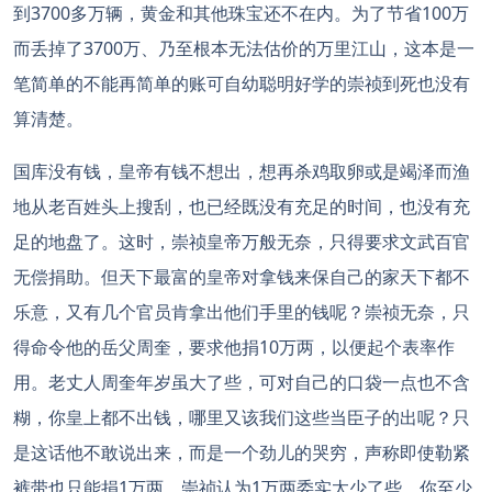
到3700多万辆，黄金和其他珠宝还不在内。为了节省100万
而丢掉了3700万、乃至根本无法估价的万里江山，这本是一
笔简单的不能再简单的账可自幼聪明好学的崇祯到死也没有
算清楚。
国库没有钱，皇帝有钱不想出，想再杀鸡取卵或是竭泽而渔
地从老百姓头上搜刮，也已经既没有充足的时间，也没有充
足的地盘了。这时，崇祯皇帝万般无奈，只得要求文武百官
无偿捐助。但天下最富的皇帝对拿钱来保自己的家天下都不
乐意，又有几个官员肯拿出他们手里的钱呢？崇祯无奈，只
得命令他的岳父周奎，要求他捐10万两，以便起个表率作
用。老丈人周奎年岁虽大了些，可对自己的口袋一点也不含
糊，你皇上都不出钱，哪里又该我们这些当臣子的出呢？只
是这话他不敢说出来，而是一个劲儿的哭穷，声称即使勒紧
裤带也只能捐1万两。崇祯认为1万两委实太少了些，你至少