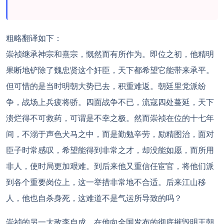
粗略翻译如下：
崇祯继承神宗和熹宗，慨然而有所作为。即位之初，他精明
果断地铲除了魏忠贤这个奸臣，天下都希望它能带来承平。
但可惜的是当时明朝大势已去，积重难返。朝廷里党派纷
争，战场上兵疲将骄。四面战争不已，流寇四处蔓延，天下
溃烂得不可救药，可谓是不幸之极。然而崇祯在位的十七年
间，不溺于声色犬马之中，而是勤勉辛劳，励精图治，面对
臣子时常感叹，希望能得到非常之才，却没能如愿，而所用
非人，使时局更加艰难。到后来他又重信任宦官，将他们派
到各个重要岗位上，这一举措非常地不合适。后来江山移
人，他也自杀身死，这难道不是气运所导致的吗？
崇祯的另一大敌李自成，在他向全国发布的彻底摧毁明王朝