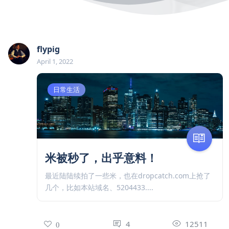
flypig
April 1, 2022
日常生活
米被秒了，出乎意料！
最近陆陆续拍了一些米，也在dropcatch.com上抢了
几个，比如本站域名、5204433....
4
12511
0