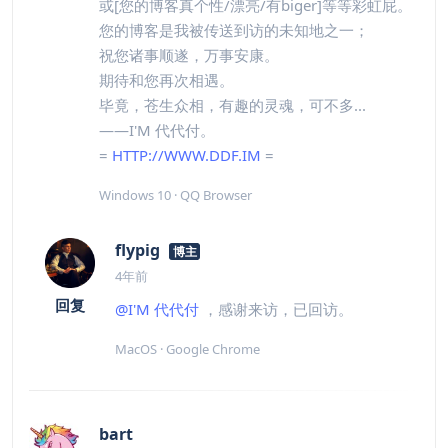
或[您的博客真个性/漂亮/有biger]等等彩虹屁。
您的博客是我被传送到访的未知地之一；
祝您诸事顺遂，万事安康。
期待和您再次相遇。
毕竟，苍生众相，有趣的灵魂，可不多...
——I'M 代代付。
=
HTTP://WWW.DDF.IM
=
Windows 10 · QQ Browser
flypig
博主
4年前
回复
@I'M 代代付
，感谢来访，已回访。
MacOS · Google Chrome
bart