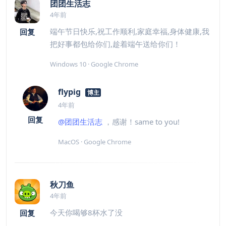
团团生活志
4年前
端午节日快乐,祝工作顺利,家庭幸福,身体健康,我
回复
把好事都包给你们,趁着端午送给你们！
Windows 10 · Google Chrome
flypig
博主
4年前
回复
@团团生活志
，感谢！same to you!
MacOS · Google Chrome
秋刀鱼
4年前
今天你喝够8杯水了没
回复