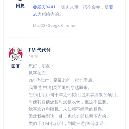
回复
@屠夫9441
，谢谢大佬，我不会弄，是
若
志
大佬给弄的。
MacOS · Google Chrome
I'M 代代付
4年前
您好，朋友：
回复
见字如面。
I'M 代代付，是最老的一批九零后。
我通过[虫洞]页面随机穿越而来。
[虫洞]页面和[十年之约]项目是我忒喜欢的项目。
即便我目前还暂时没被收录，但这不重要。
我喜欢这种随机、未知和不经意的相遇。
因此我每到访一处，也总会随机留下点啥。
类似于[I'M 代代付，到此一游]等等废话；