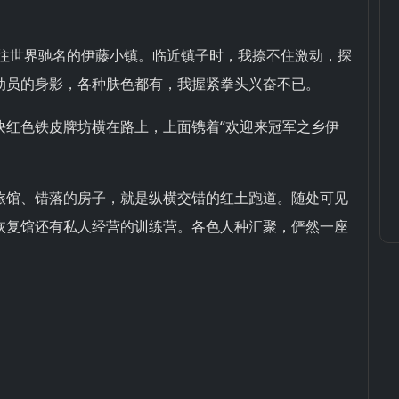
前往世界驰名的伊藤小镇。临近镇子时，我捺不住激动，探
动员的身影，各种肤色都有，我握紧拳头兴奋不已。
块红色铁皮牌坊横在路上，上面镌着“欢迎来冠军之乡伊
旅馆、错落的房子，就是纵横交错的红土跑道。随处可见
恢复馆还有私人经营的训练营。各色人种汇聚，俨然一座