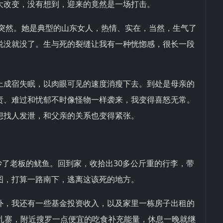
大改变，没有想到，迎来的竟然是一场打击。
过突然。她是典型的山东女人，热情、实在，当然，生气了
说没就没了。生与死的裂缝让我有一种恍惚感，很长一段
上成宿失眠，以肉眼可见的速度消瘦下去。到处是母亲的
责、难过和忧郁不时像怪物一样袭来，我变得喜怒无常。
想找人发泄，和父亲的关系也变得紧张。
挥炒了老板的鱿鱼。回到家，收拾出30多公斤重的行李，带
图，打算一路南下，逃离这该死的地方。
外，我还有一些基金投资收入，以及家里一栋房子出租的
营扎寨，附近搜罗一点便宜的吃食补充能量，休息一晚就继