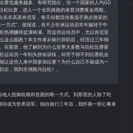
比赛也越来越多。有研究指出，当一个国家的人均GD
马拉松比赛，进入一个全民路跑的体育消费黄金周期。
而在东非高原肯尼亚，每天却都流传着选手跑步致富的
唯一方式”。据报道，有不少非洲运动员常年辗转于中
松热潮赚得盆满钵满。而这些运动员中，尤以肯尼亚
么这么能跑？本文作者从银行辞职后，经历过三年独
。在那里，他了解到为什么世界大多数马拉松比赛获
松运动员一年到头拼命训练，却苦于得不到比赛机会
能让这些人来中国参加比赛？为什么自己不能成为一
职后，我到非洲跑马拉松》。
当地人抵御饥饿和贫困的唯一方式。到那里的人除了吃
期待成为世界冠军。独自旅行三年后，我怀着一腔心事来