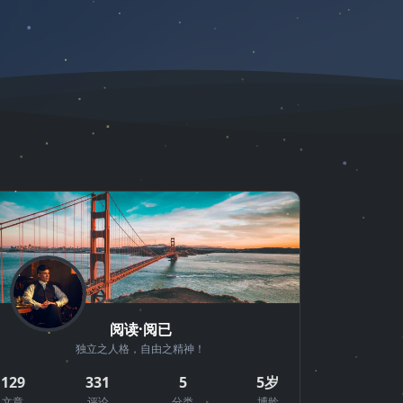
阅读·阅已
独立之人格，自由之精神！
129
331
5
5岁
文章
评论
分类
博龄