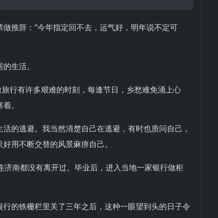
票做推辞：“今年指定回不去，运气好，明年说不定可
居的生活。
长途旅行有许多艰难的时刻，每逢节日，乡愁难免涌上心
塞着。
生活的逃避。我当然清楚自己在逃避，有时也质问自己，
只好用不断交替的风景麻痹自己。
我连济南都没有离开过。毕业后，进入当地一家银行做柜
银行的铁栅栏里关了三年之后，这种一眼望到头的日子令