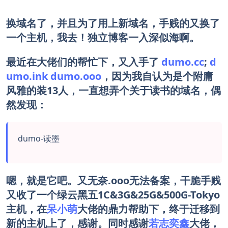
换域名了，并且为了用上新域名，手贱的又换了
一个主机，我去！独立博客一入深似海啊。
最近在大佬们的帮忙下，又入手了
dumo.cc
;
d
umo.ink
dumo.ooo
，因为我自认为是个附庸
风雅的装13人，一直想弄个关于读书的域名，偶
然发现：
dumo-读墨
嗯，就是它吧。又无奈.ooo无法备案，干脆手贱
又收了一个绿云黑五1C&3G&25G&500G-Tokyo
主机，在
呆小萌
大佬的鼎力帮助下，终于迁移到
新的主机上了，感谢。同时感谢
若志奕鑫
大佬，