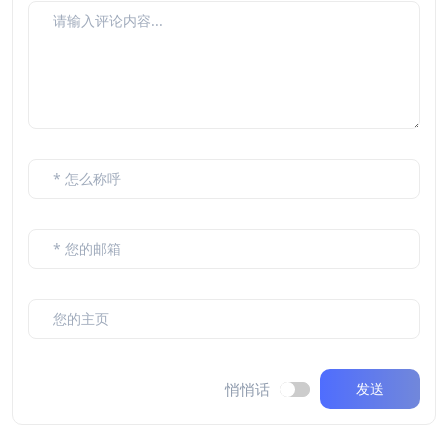
悄悄话
发送