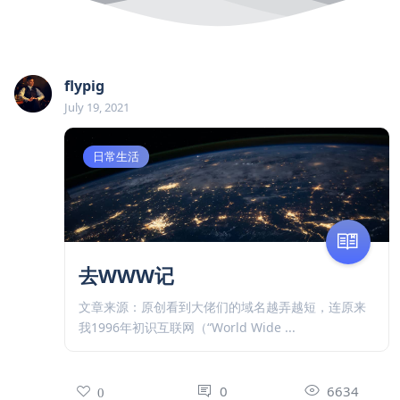
flypig
July 19, 2021
日常生活
去WWW记
文章来源：原创看到大佬们的域名越弄越短，连原来
我1996年初识互联网（“World Wide ...
0
6634
0