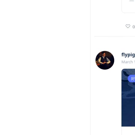
一首
flypig
March 1
好