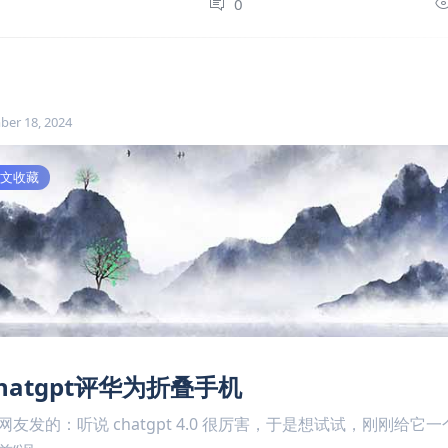
0
0
ber 18, 2024
文收藏
hatgpt评华为折叠手机
网友发的：听说 chatgpt 4.0 很厉害，于是想试试，刚刚给它