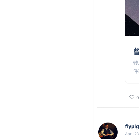
转
件
flypig
April 23