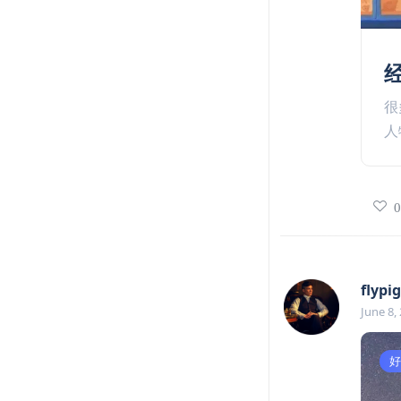
很
人
flypig
June 8,
好