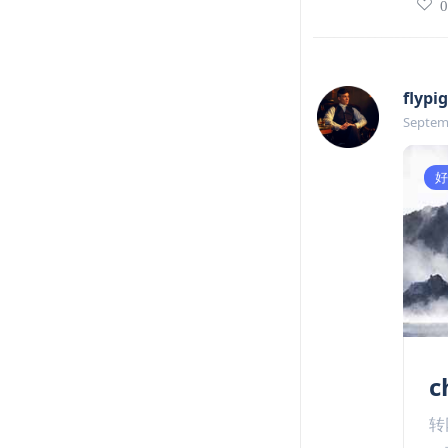
flypig
Septem
好
c
转