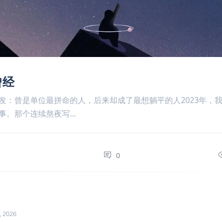
曾经
发：曾是单位最拼命的人，后来却成了最想躺平的人2023年，
事。那个连续熬夜写...
0
0
, 2026