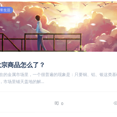
文收藏
常生活
大宗商品怎么了？
在的金属市场里，一个很普遍的现象是：只要铜、铝、银这类基
，市场里铺天盖地的解...
0
0