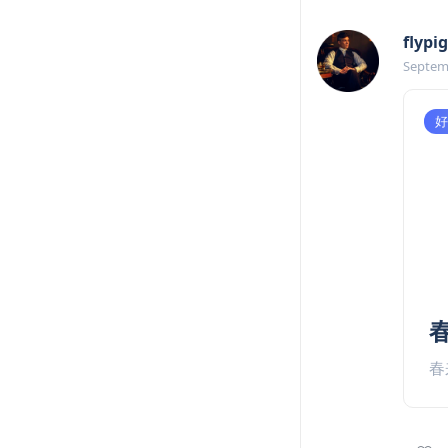
flypig
Septem
好
春