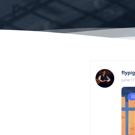
flypig
June 11
好
日