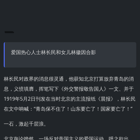
爱国热心人士林长民和女儿林徽因合影
林长民对政界的消息很灵通，他获知北京打算放弃青岛的消
息，义愤填膺，挥笔写下《外交警报敬告国人》一文、并于
1919年5月2日刊发在当时北京的主流报纸《晨报》，林长民
在文中呐喊：“青岛保不住了！山东要亡了！国家要亡了！”
一石，激起千层浪。
北京舆论哗然。一场反对帝国主义的爱国运动，呼之欲出。