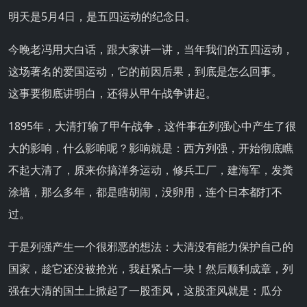
明天是5月4日，是五四运动的纪念日。
今晚老冯用大白话，跟大家讲一讲，当年我们的五四运动，
这场著名的爱国运动，它的前因后果，到底是怎么回事。
这事要彻底讲明白，还得从甲午战争讲起。
1895年，大清打输了甲午战争，这件事在列强心中产生了很
大的影响，什么影响呢？影响就是：西方列强，开始彻底瞧
不起大清了，原来你搞洋务运动，修兵工厂，建海军，发粪
涂墙，那么多年，都是瞎胡闹，没卵用，连个日本都打不
过。
于是列强产生一个很邪恶的想法：大清没有能力保护自己的
国家，趁它还没被抢光，我赶紧占一块！然后顺利成章，列
强在大清的国土上掀起了一股歪风，这股歪风就是：瓜分