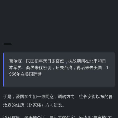
曹汝霖，民国初年亲日派官僚，抗战期间在北平和日
本军界、商界来往密切，后去台湾，再后来去美国，1
966年在美国辞世
于是，爱国学生们一致同意，调转方向，往长安街以东的曹
汝霖的住所（赵家楼）方向进发。
说到这里，老冯插个话，曹汝霖的住宅，应该叫“曹家楼”才