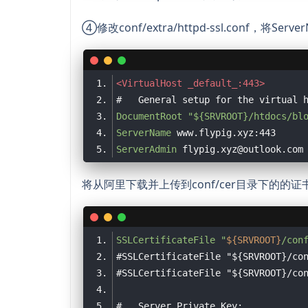
④修改conf/extra/httpd-ssl.conf，将Se
<VirtualHost _default_:443>
#   General setup for the virtual 
DocumentRoot
"${SRVROOT}/htdocs/bl
ServerName
ServerAdmin
将从阿里下载并上传到conf/cer目录下的的
SSLCertificateFile
"
${SRVROOT}
/con
#SSLCertificateFile "${SRVROOT}/co
#SSLCertificateFile "${SRVROOT}/co
#   Server Private Key: