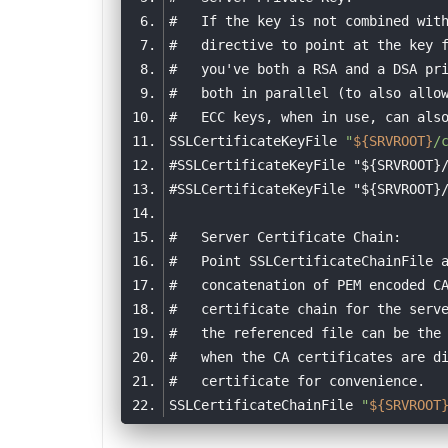
#   If the key is not combined wit
#   directive to point at the key 
#   you've both a RSA and a DSA pr
#   both in parallel (to also allo
#   ECC keys, when in use, can als
SSLCertificateKeyFile 
"
${SRVROOT}
/
#SSLCertificateKeyFile "${SRVROOT}
#SSLCertificateKeyFile "${SRVROOT}
#   Server Certificate Chain:
#   Point SSLCertificateChainFile 
#   concatenation of PEM encoded C
#   certificate chain for the serv
#   the referenced file can be the
#   when the CA certificates are d
#   certificate for convenience.
SSLCertificateChainFile 
"
${SRVROOT