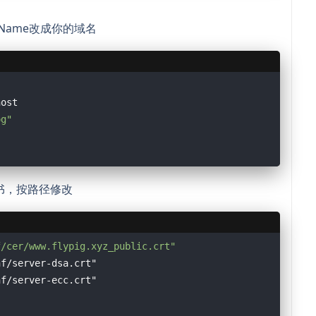
rverName改成你的域名
host
og"
证书，按路径修改
f/cer/www.flypig.xyz_public.crt"
nf/server-dsa.crt"
nf/server-ecc.crt"