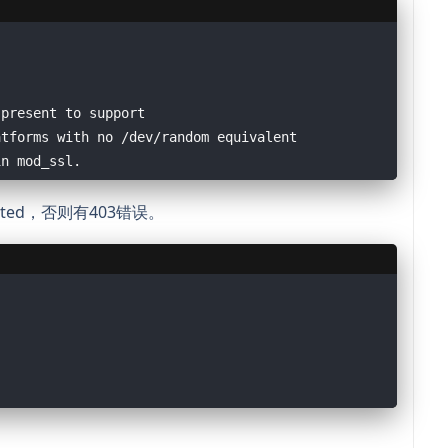
 present to support
atforms with no /dev/random equivalent
in mod_ssl.
anted，否则有403错误。