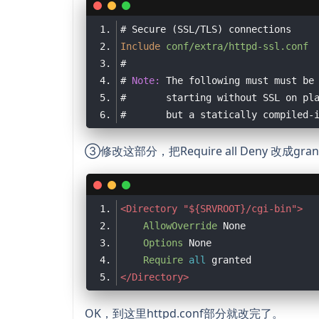
# Secure (SSL/TLS) connections
Include
conf/extra/httpd-ssl.conf
#
# 
Note:
 The following must must be
#       starting without SSL on pl
#       but a statically compiled-
③修改这部分，把Require all Deny 改成gr
<Directory "${SRVROOT}/cgi-bin">
AllowOverride
Options
Require
all
</Directory>
OK，到这里httpd.conf部分就改完了。