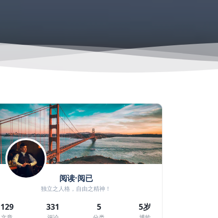
阅读·阅已
独立之人格，自由之精神！
129
331
5
5岁
文章
评论
分类
博龄