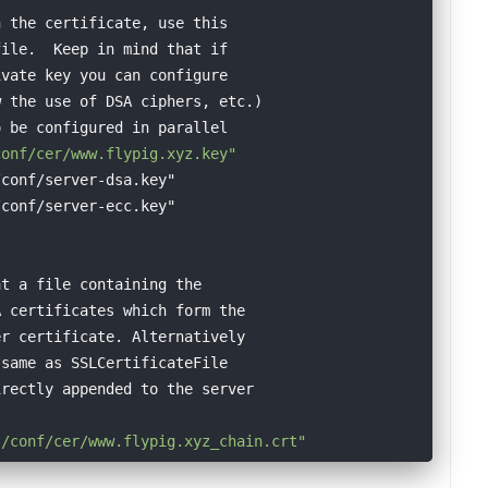
h the certificate, use this
file.  Keep in mind that if
ivate key you can configure
w the use of DSA ciphers, etc.)
o be configured in parallel
conf/cer/www.flypig.xyz.key"
/conf/server-dsa.key"
/conf/server-ecc.key"
at a file containing the
A certificates which form the
er certificate. Alternatively
 same as SSLCertificateFile
irectly appended to the server
}
/conf/cer/www.flypig.xyz_chain.crt"