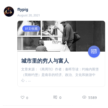
flypig
August 20, 2021
好文收藏
城市里的穷人与富人
文章来源：《商周刊》作者：秦晖导读：约翰内斯堡
（简称约堡）是南非的经济、政治、文化和旅游中
心，...
0
5589
0