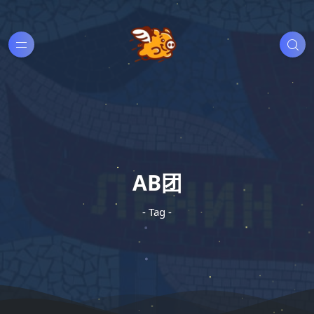
AB团
- Tag -