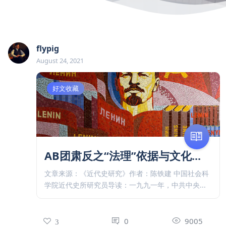
flypig
August 24, 2021
好文收藏
AB团肃反之“法理”依据与文化...
文章来源：《近代史研究》作者：陈铁建 中国社会科
学院近代史所研究员导读：一九九一年，中共中央...
0
9005
3