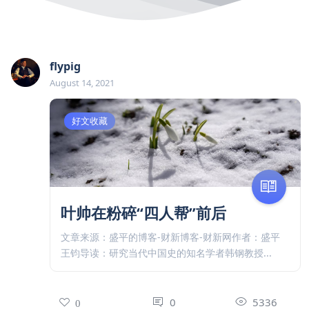
flypig
August 14, 2021
好文收藏
叶帅在粉碎“四人帮”前后
文章来源：盛平的博客-财新博客-财新网作者：盛平
王钧导读：研究当代中国史的知名学者韩钢教授...
0
5336
0