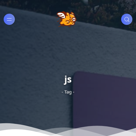
js
- Tag -