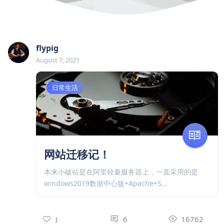
flypig
August 7, 2021
日常生活
网站迁移记！
本来小破站是在阿里轻量服务器上，一直采用的是
windows2019数据中心版+Apache+S...
6
16762
1