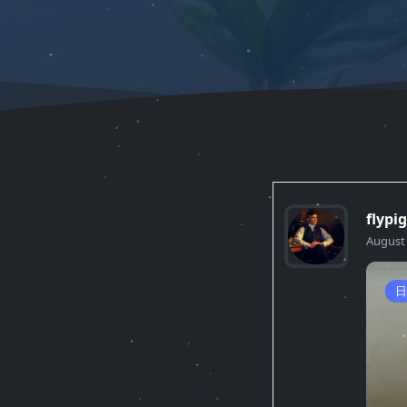
flypig
August 
日