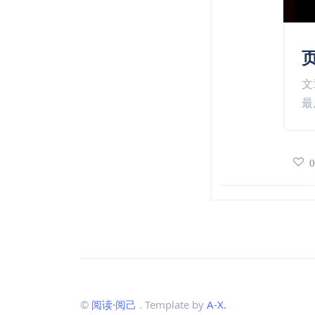
页
文
最
©
阅读·阅己
. Template by
A-X.