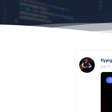
flypig
July 31,
日