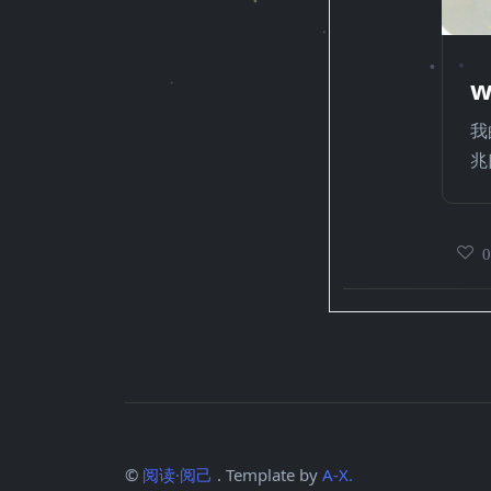
w
我
兆
©
阅读·阅己
. Template by
A-X.