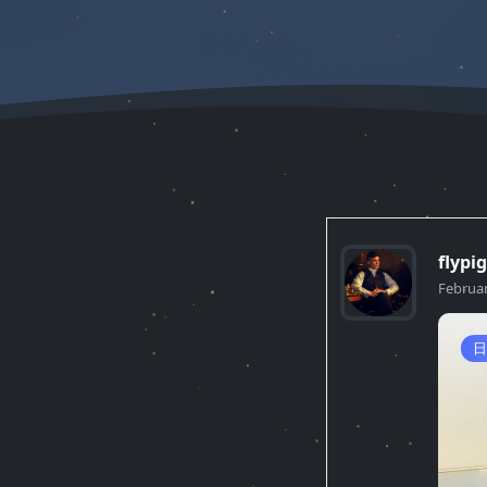
flypig
Februar
日